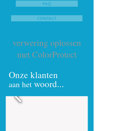
FAQ
CONTACT
verwering oplossen
met ColorProtect
Onze klanten
woord...
aan het