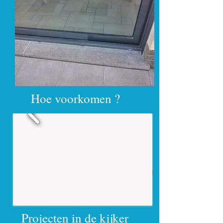
Hoe voorkomen ?
ColorPro
is een gespecialiseerde
lakvrije behandeling die het originele
pigment renoveert en beschermt. Met
de unieke ColorPro afwerking wordt uw
materiaal opnieuw langdurig beschermd
tegen UV-straling.
Projecten in de kijker