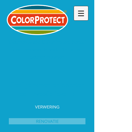
kleurrenovatie ColorProtect herstel
kleur verweerde verkrijte ramen
deuren poorten
Geef je ramen en poorten
een tweede leven !
VERWERING
RENOVATIE