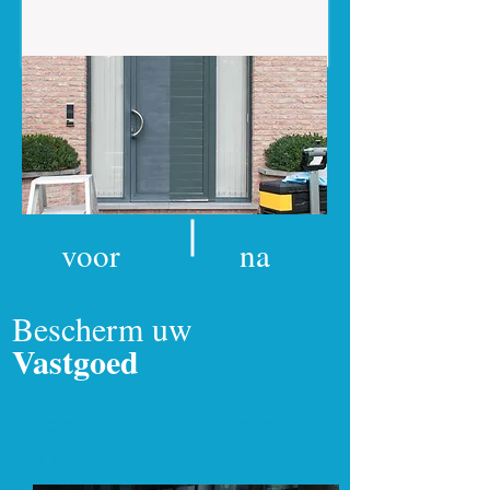
voor
na
Bescherm uw
Vastgoed
Hoe en waarom verweren
uw ramen ?