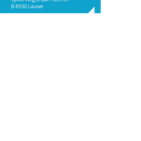
B 8930 Lauwe
Tel:
0495 400 964
ColorProtect.
info@
be