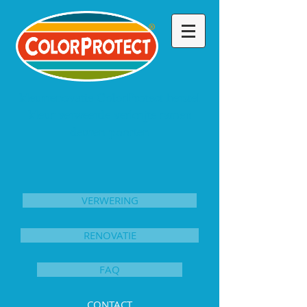
kleurrenovatie ColorProtect herstel
kleur verweerde verkrijte ramen
deuren poorten
VERWERING
RENOVATIE
FAQ
CONTACT