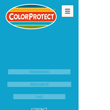
kleurrenovatie ColorProtect herstel
kleur verweerde verkrijte ramen
deuren poorten
VERWERING
RENOVATIE
FAQ
CONTACT