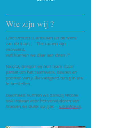
Wie zijn wij ?
ColorProtect is ontstaan uit de wens
van de klant : "Die ramen zijn
verweerd,
wat kunnen we daar aan doen ?"
Nicolaï, Gregoir en hun team staan
paraat om het raamwerk, deuren en
poorten van jullie vastgoed terug in ere
te herstellen.
Daarnaast kunnen we dankzij Nicolaï
ook instaan voor het verwijderen van
krassen en sluier op glas =
VitroWorks
.